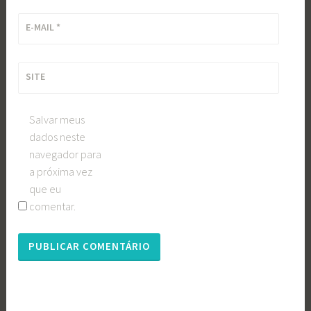
E-MAIL
*
SITE
Salvar meus
dados neste
navegador para
a próxima vez
que eu
comentar.