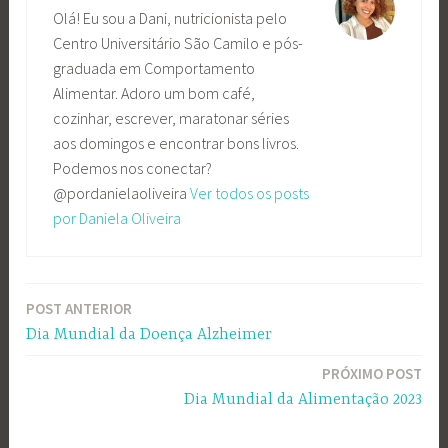
Olá! Eu sou a Dani, nutricionista pelo
Centro Universitário São Camilo e pós-
graduada em Comportamento
Alimentar. Adoro um bom café,
cozinhar, escrever, maratonar séries
aos domingos e encontrar bons livros.
Podemos nos conectar?
@pordanielaoliveira
Ver todos os posts
por Daniela Oliveira
POST ANTERIOR
Navegação
Dia Mundial da Doença Alzheimer
de
PRÓXIMO POST
Post
Dia Mundial da Alimentação 2023