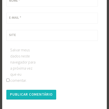
NOME
*
E-MAIL
*
SITE
Salvar meus
dados neste
navegador para
a próxima vez
que eu
comentar.