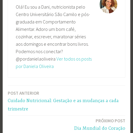
Olá! Eu sou a Dani, nutricionista pelo
Centro Universitário São Camilo e pós-
graduada em Comportamento
Alimentar. Adoro um bom café,
cozinhar, escrever, maratonar séries
aos domingos e encontrar bons livros.
Podemos nos conectar?
@pordanielaoliveira
Ver todos os posts
por Daniela Oliveira
POST ANTERIOR
Navegação
Cuidado Nutricional: Gestação e as mudanças a cada
de
trimestre
Post
PRÓXIMO POST
Dia Mundial do Coração