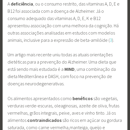
A
deficiência
, ou o consumo restrito, das vitaminas A, D, E e
B12 foi associada com a doença de Alzheimer. Já o
consumo adequado das vitaminas A, D, E, K e B12
apresentou associação com uma melhora da cognição. Há
outras associações analisadas em estudos com modelos
animais, inclusive para a expressão de beta-amilóide (
3
).
Um artigo mais recente uniu todas as atuais orientações
dietéticas para a prevenção do Alzheimer. Uma dieta que
está sendo mais estudada é a
MIND
, uma combinação da
dieta Mediterrânea e DASH, com foco na prevenção de
doenças neurodegenerativas.
Os alimentos apresentados como
benéficos
são vegetais,
verduras verde-escuras, oleaginosas, azeite de oliva, frutas
vermelhas, grãos integrais, peixe, aves e vinho tinto. Já os
alimentos
contraindicados
são ricos em açúcar ou gordura
saturada, como carne vermelha,manteiga, queijo e