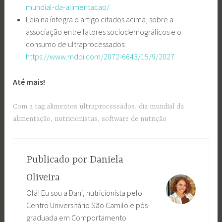
mundial-da-alimentacao/
Leia na íntegra o artigo citados acima, sobre a
associação entre fatores sociodemográficos e o
consumo de ultraprocessados:
https://www.mdpi.com/2072-6643/15/9/2027
Até mais!
Com a tag
alimentos ultraprocessados
,
dia mundial da
alimentação
,
nutricionistas
,
software de nutrição
Publicado por
Daniela
Oliveira
Olá! Eu sou a Dani, nutricionista pelo
Centro Universitário São Camilo e pós-
graduada em Comportamento