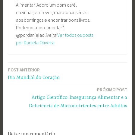
Alimentar. Adoro um bom café,
cozinhar, escrever, maratonar séries
aos domingos e encontrar bons livros.
Podemos nos conectar?
@pordanielaoliveira
Ver todos os posts
por Daniela Oliveira
POST ANTERIOR
Navegação
Dia Mundial do Coração
de
PRÓXIMO POST
Post
Artigo Científico: Insegurança Alimentar e a
Deficiência de Micronutrientes entre Adultos
Deixe um comentário