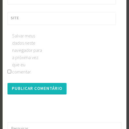
SITE
Salvar meus
dados neste
navegador para
a próxima vez
que eu
comentar.
Pesquisar