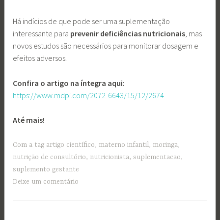
Há indícios de que pode ser uma suplementação
interessante para
prevenir deficiências nutricionais
, mas
novos estudos são necessários para monitorar dosagem e
efeitos adversos.
Confira o artigo na íntegra aqui:
https://www.mdpi.com/2072-6643/15/12/2674
Até mais!
Com a tag
artigo científico
,
materno infantil
,
moringa
,
nutrição de consultório
,
nutricionista
,
suplementacao
,
suplemento gestante
Deixe um comentário