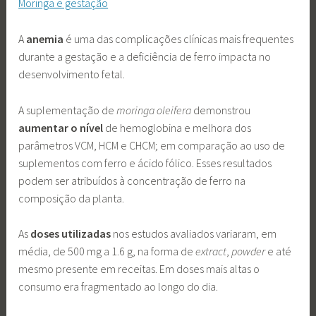
Moringa e gestação
A
anemia
é uma das complicações clínicas mais frequentes
durante a gestação e a deficiência de ferro impacta no
desenvolvimento fetal.
A suplementação de
moringa oleifera
demonstrou
aumentar o nível
de hemoglobina e melhora dos
parâmetros VCM, HCM e CHCM; em comparação ao uso de
suplementos com ferro e ácido fólico. Esses resultados
podem ser atribuídos à concentração de ferro na
composição da planta.
As
doses utilizadas
nos estudos avaliados variaram, em
média, de 500 mg a 1.6 g, na forma de
extract
,
powder
e até
mesmo presente em receitas. Em doses mais altas o
consumo era fragmentado ao longo do dia.