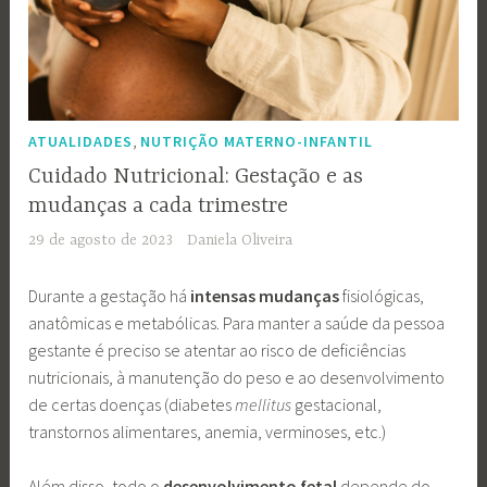
,
ATUALIDADES
NUTRIÇÃO MATERNO-INFANTIL
Cuidado Nutricional: Gestação e as
mudanças a cada trimestre
29 de agosto de 2023
Daniela Oliveira
Durante a gestação há
intensas mudanças
fisiológicas,
anatômicas e metabólicas. Para manter a saúde da pessoa
gestante é preciso se atentar ao risco de deficiências
nutricionais, à manutenção do peso e ao desenvolvimento
de certas doenças (diabetes
mellitus
gestacional,
transtornos alimentares, anemia, verminoses, etc.)
Além disso, todo o
desenvolvimento fetal
depende do