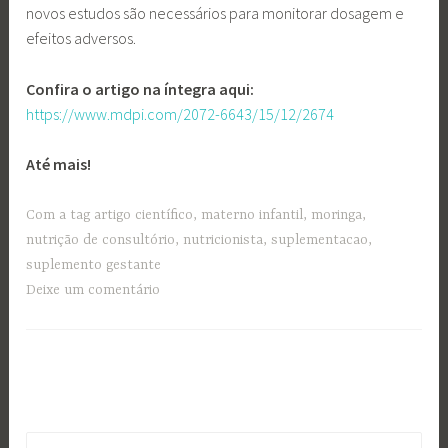
novos estudos são necessários para monitorar dosagem e
efeitos adversos.
Confira o artigo na íntegra aqui:
https://www.mdpi.com/2072-6643/15/12/2674
Até mais!
Com a tag
artigo científico
,
materno infantil
,
moringa
,
nutrição de consultório
,
nutricionista
,
suplementacao
,
suplemento gestante
Deixe um comentário
Pesquisar