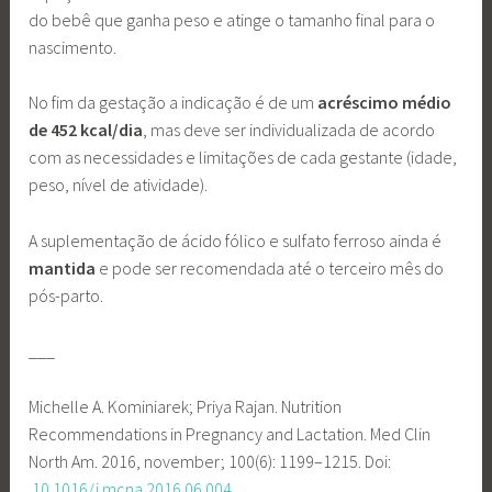
do bebê que ganha peso e atinge o tamanho final para o
nascimento.
No fim da gestação a indicação é de um
acréscimo médio
de 452 kcal/dia
, mas deve ser individualizada de acordo
com as necessidades e limitações de cada gestante (idade,
peso, nível de atividade).
A suplementação de ácido fólico e sulfato ferroso ainda é
mantida
e pode ser recomendada até o terceiro mês do
pós-parto.
___
Michelle A. Kominiarek; Priya Rajan. Nutrition
Recommendations in Pregnancy and Lactation. Med Clin
North Am. 2016, november; 100(6): 1199–1215. Doi:
10.1016/j.mcna.2016.06.004