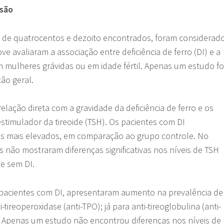
ssão
 de quatrocentos e dezoito encontrados, foram considerad
ve avaliaram a associação entre deficiência de ferro (DI) e a
m mulheres grávidas ou em idade fértil. Apenas um estudo fo
ão geral.
elação direta com a gravidade da deficiência de ferro e os
stimulador da tireoide (TSH). Os pacientes com DI
s mais elevados, em comparação ao grupo controle. No
s não mostraram diferenças significativas nos níveis de TSH
 e sem DI.
pacientes com DI, apresentaram aumento na prevalência de
-tireoperoxidase (anti-TPO); já para anti-tireoglobulina (anti-
. Apenas um estudo não encontrou diferenças nos níveis de