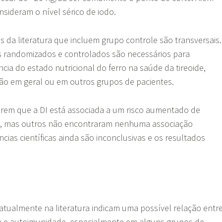
nsideram o nível sérico de iodo.
s da literatura que incluem grupo controle são transversais.
s randomizados e controlados são necessários para
ncia do estado nutricional do ferro na saúde da tireoide,
ção em geral ou em outros grupos de pacientes.
rem que a DI está associada a um risco aumentado de
na, mas outros não encontraram nenhuma associação
dências científicas ainda são inconclusivas e os resultados
atualmente na literatura indicam uma possível relação entr
ana e autoimunidade, especialmente em alguns grupos de