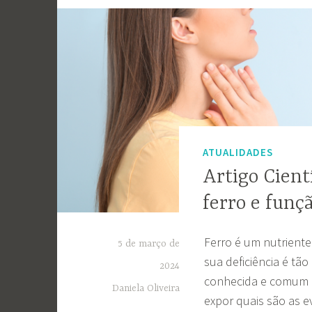
ATUALIDADES
Artigo Cient
ferro e funç
Ferro é um nutriente 
5 de março de
sua deficiência é tão
2024
conhecida e comum é 
Daniela Oliveira
expor quais são as ev