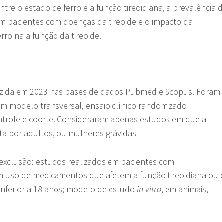
ntre o estado de ferro e a função tireoidiana, a prevalência 
 em pacientes com doenças da tireoide e o impacto da
ro na a função da tireoide.
s
uzida em 2023 nas bases de dados Pubmed e Scopus. Foram
om modelo transversal, ensaio clínico randomizado
ntrole e coorte. Consideraram apenas estudos em que a
a por adultos, ou mulheres grávidas
e exclusão: estudos realizados em pacientes com
 uso de medicamentos que afetem a função tireoidiana ou 
e inferior a 18 anos; modelo de estudo
in vitro
, em animais,