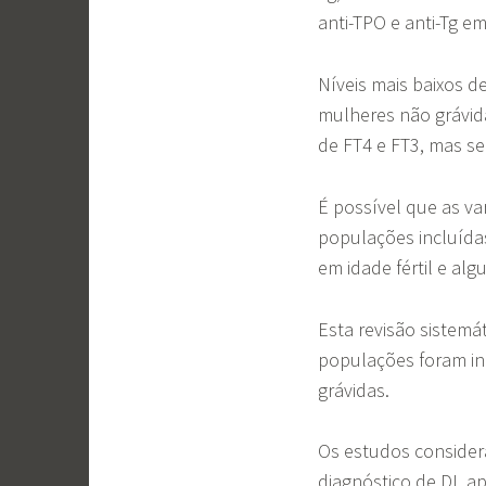
anti-TPO e anti-Tg em 
Níveis mais baixos d
mulheres não grávida
de FT4 e FT3, mas s
É possível que as va
populações incluída
em idade fértil e al
Esta revisão sistemá
populações foram in
grávidas.
Os estudos considera
diagnóstico de DI, 