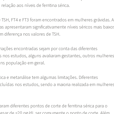
relação aos níveis de ferritina sérica.
e TSH, FT4 e FT3 foram encontrados em mulheres grávidas. 
s apresentaram significativamente níveis séricos mais baixo
em diferença nos valores de TSH.
riações encontradas sejam por conta das diferentes
s nos estudos, alguns avaliaram gestantes, outros mulhere
guns população em geral.
tica e metanálise tem algumas limitações. Diferentes
cluídas nos estudos, sendo a maioria realizada em mulhere
ram diferentes pontos de corte de ferritina sérica para o
apesar de <20 ng/dL ser comumente o ponto de corte. Além