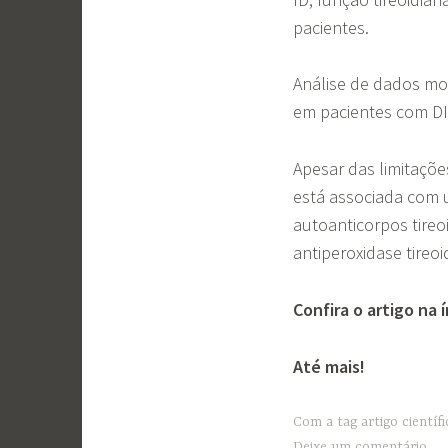
pacientes.
Análise de dados mos
em pacientes com DI
Apesar das limitaçõe
está associada com u
autoanticorpos tireo
antiperoxidase tireoi
Confira o artigo na 
Até mais!
Com a tag
artigo científ
Deixe um comentário