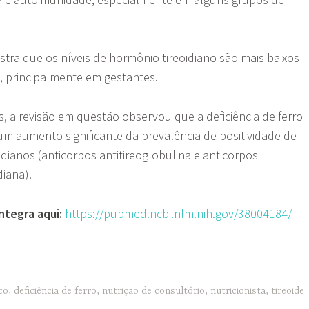
tra que os níveis de hormônio tireoidiano são mais baixos
, principalmente em gestantes.
s, a revisão em questão observou que a deficiência de ferro
m aumento significante da prevalência de positividade de
idianos (anticorpos antitireoglobulina e anticorpos
diana).
íntegra aqui:
https://pubmed.ncbi.nlm.nih.gov/38004184/
ico
,
deficiência de ferro
,
nutrição de consultório
,
nutricionista
,
tireoide