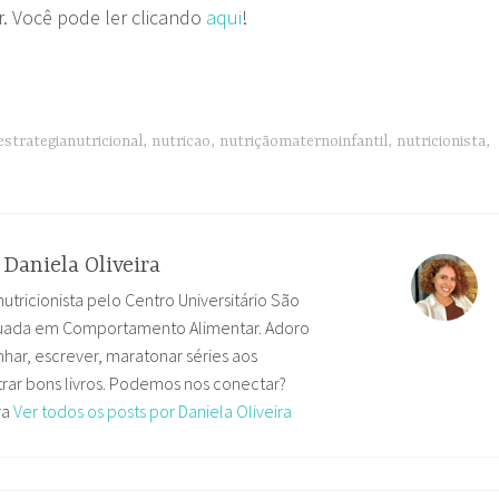
. Você pode ler clicando
aqui
!
estrategianutricional
,
nutricao
,
nutriçãomaternoinfantil
,
nutricionista
,
r
Daniela Oliveira
nutricionista pelo Centro Universitário São
uada em Comportamento Alimentar. Adoro
har, escrever, maratonar séries aos
ar bons livros. Podemos nos conectar?
ra
Ver todos os posts por Daniela Oliveira