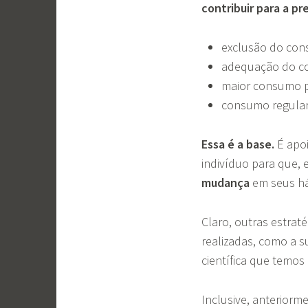
contribuir para a p
exclusão do con
adequação do co
maior consumo p
consumo regular d
Essa
é a base.
É apoi
indivíduo para que, 
mudança
em seus há
Claro, outras estrat
realizadas, como a 
científica que temos
Inclusive, anterior