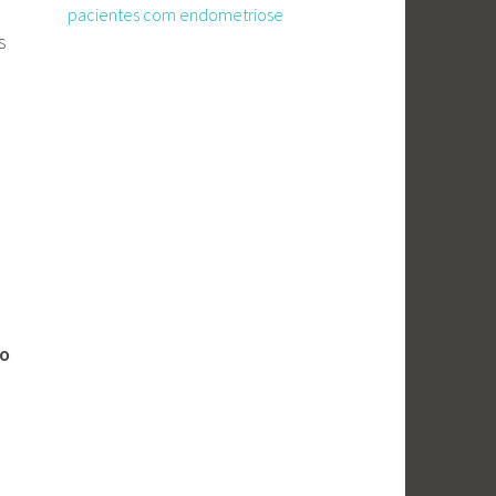
pacientes com endometriose
s
ão