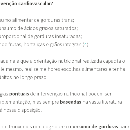
revenção cardiovascular?
sumo alimentar de gorduras trans;
nsumo de ácidos graxos saturados;
roporcional de gorduras insaturadas;
e frutas, hortaliças e grãos integrais (
4
)
ada nela que a orientação nutricional realizada capacita o
ele mesmo, realize melhores escolhas alimentares e tenha
bitos no longo prazo.
égias
pontuais
de intervenção nutricional podem ser
suplementação, mas sempre
baseadas
na vasta literatura
 à nossa disposição.
mente trouxemos um blog sobre o
consumo de gorduras
para