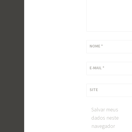
NOME
*
E-MAIL
*
SITE
Salvar meus
dados neste
navegador