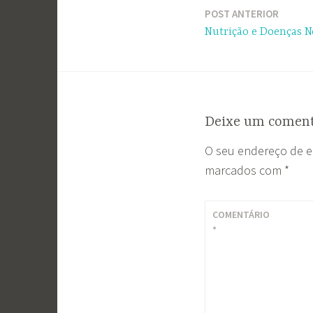
POST ANTERIOR
Navegação
Nutrição e Doenças 
de
Post
Deixe um coment
O seu endereço de e
marcados com
*
COMENTÁRIO
*