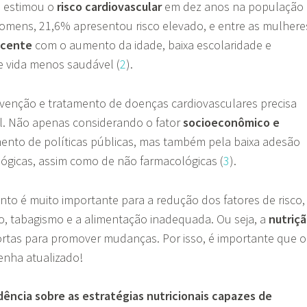
o estimou o
risco cardiovascular
em dez anos na população
 homens, 21,6% apresentou risco elevado, e entre as mulhere
scente
com o aumento da idade, baixa escolaridade e
e vida menos saudável (
2
).
evenção e tratamento de doenças cardiovasculares precisa
il. Não apenas considerando o fator
socioeconômico e
ento de políticas públicas, mas também pela baixa adesão
ógicas, assim como de não farmacológicas (
3
).
to é muito importante para a redução dos fatores de risco,
, tabagismo e a alimentação inadequada. Ou seja, a
nutriç
rtas para promover mudanças. Por isso, é importante que o
tenha atualizado!
ência sobre as estratégias nutricionais capazes de