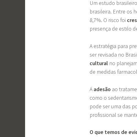
Um estudo brasileir
brasileira. Entre os
8,7%. O risco foi
cre
presença de estilo d
A estratégia para pr
ser revisada no Bras
cultural
no planejam
de medidas farmacol
A
adesão
ao tratamen
como o sedentarismo
pode ser uma das po
profissional se man
O que temos de evid