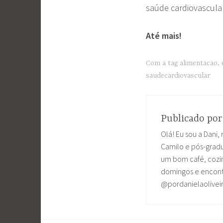
saúde cardiovascular
Até mais!
Com a tag
alimentacao
,
saudecardiovascular
Publicado po
Olá! Eu sou a Dani, 
Camilo e pós-grad
um bom café, cozin
domingos e encontr
@pordanielaolivei