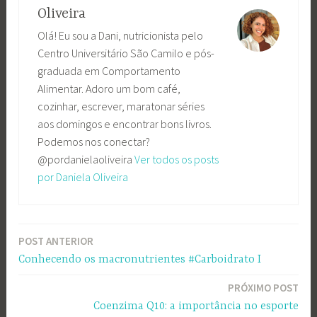
Oliveira
Olá! Eu sou a Dani, nutricionista pelo
Centro Universitário São Camilo e pós-
graduada em Comportamento
Alimentar. Adoro um bom café,
cozinhar, escrever, maratonar séries
aos domingos e encontrar bons livros.
Podemos nos conectar?
@pordanielaoliveira
Ver todos os posts
por Daniela Oliveira
POST ANTERIOR
Navegação
Conhecendo os macronutrientes #Carboidrato I
de
PRÓXIMO POST
Post
Coenzima Q10: a importância no esporte