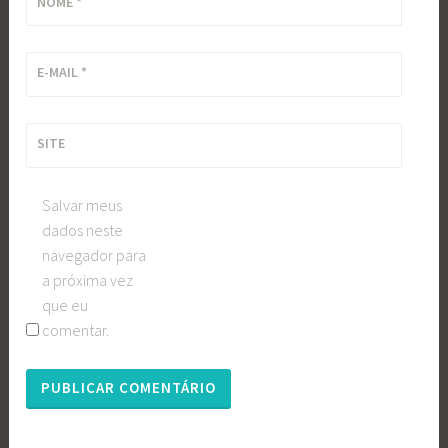
NOME
*
E-MAIL
*
SITE
Salvar meus
dados neste
navegador para
a próxima vez
que eu
comentar.