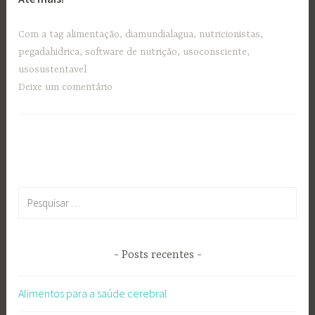
Com a tag
alimentação
,
diamundialagua
,
nutricionistas
,
pegadahidrica
,
software de nutrição
,
usoconsciente
,
usosustentavel
Deixe um comentário
Pesquisar
por:
Posts recentes
Alimentos para a saúde cerebral