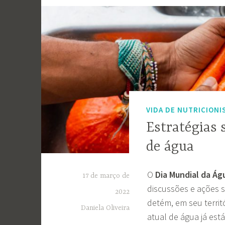
VIDA DE NUTRICIONI
Estratégias
de água
O
Dia Mundial da Á
17 de março de
discussões e ações 
2022
detém, em seu territ
Daniela Oliveira
atual de água já est