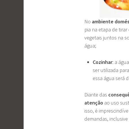
No
ambiente domés
pia na etapa de tira
vegetais juntos na 
água;
Cozinhar
: a águ
ser utilizada pa
essa água será 
Diante das
consequê
atenção
ao uso sust
isso, é imprescindív
demandas, inclusive 