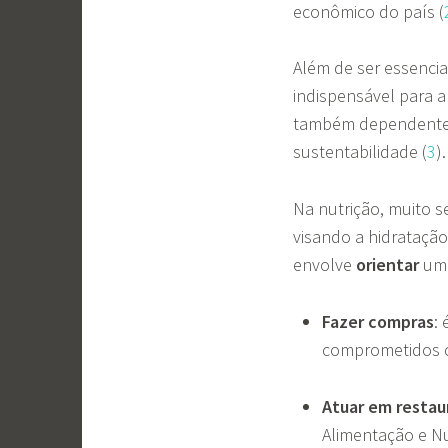
econômico do país (
Além de ser essencia
indispensável para 
também dependente 
sustentabilidade (
3
).
Na nutrição, muito s
visando a hidrataçã
envolve
orientar
um 
Fazer compras
:
comprometidos c
Atuar em restau
Alimentação e N