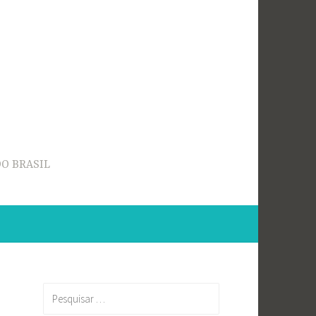
O BRASIL
Pesquisar
por: