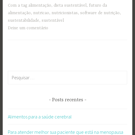
Com a tag
alimentação
,
dieta sustentável
,
futuro da
alimentação
,
nutricao
,
nutricionistas
,
software de nutrição
,
sustentabilidade
,
sustentável
Deixe um comentário
Pesquisar
por:
Posts recentes
Alimentos para a saúde cerebral
Para atender melhor sua paciente que está na menopausa