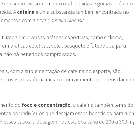
de consumo, via suplemento oral, bebidas e gomas; além do
ebida. A
cafeína
é uma substância também encontrada no
plementos com a erva
Camellia Sinensis
.
utilizada em diversas práticas esportivas, como ciclismo,
 em práticas coletivas, vôlei, basquete e futebol. Já para
a não há benefícios comprovados.
pais, com a suplementação de cafeína no esporte, são:
 provas, resistência mesmo com aumento de intensidade d
.
umento do
foco e concentração
, a cafeína também tem sido
entos por indivíduos que desejam esses benefícios para alé
. Nesses casos, a dosagem nos estudos varia de 200 a 300 m