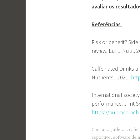
avaliar os resultado
Referências
Risk or benefit? Side
review. Eur J Nutr., 
Caffeinated Drinks a
Nutrients, 2021:
htt
International society
performance. J Int S
https://pubmed.ncbi
Com a tag
atletas
,
cafeí
esportivo
,
software de n