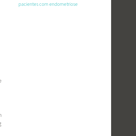
pacientes com endometriose
e
m
g