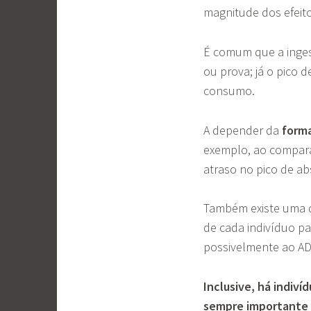
magnitude dos efeito
É comum que a inge
ou prova; já o pico
consumo.
A depender da
form
exemplo, ao compar
atraso no pico de a
Também existe uma d
de cada indivíduo pa
possivelmente ao 
Inclusive, há indiví
sempre importante 