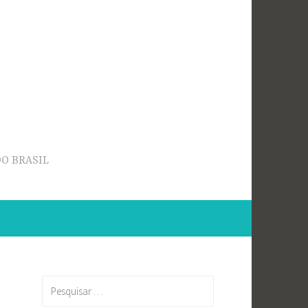
O BRASIL
Pesquisar
por: