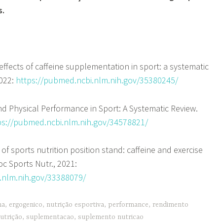
s.
 effects of caffeine supplementation in sport: a systematic
2022:
https://pubmed.ncbi.nlm.nih.gov/35380245/
nd Physical Performance in Sport: A Systematic Review.
ps://pubmed.ncbi.nlm.nih.gov/34578821/
 of sports nutrition position stand: caffeine and exercise
oc Sports Nutr., 2021:
.nlm.nih.gov/33388079/
na
,
ergogenico
,
nutrição esportiva
,
performance
,
rendimento
utrição
,
suplementacao
,
suplemento nutricao