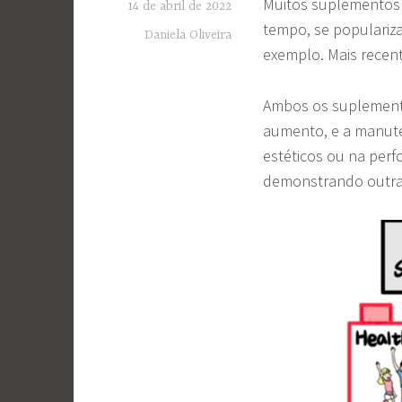
Muitos suplementos 
14 de abril de 2022
tempo, se populariz
Daniela Oliveira
exemplo. Mais recen
Ambos os suplemento
aumento, e a manute
estéticos ou na per
demonstrando outras