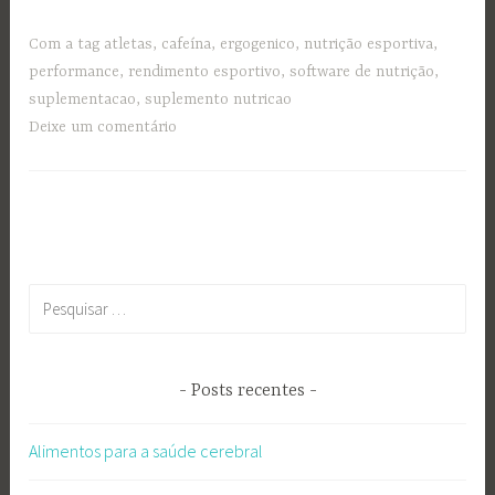
Com a tag
atletas
,
cafeína
,
ergogenico
,
nutrição esportiva
,
performance
,
rendimento esportivo
,
software de nutrição
,
suplementacao
,
suplemento nutricao
Deixe um comentário
Pesquisar
por:
Posts recentes
Alimentos para a saúde cerebral