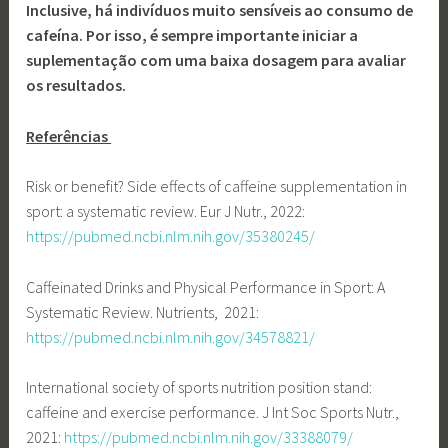
Inclusive, há indivíduos muito sensíveis ao consumo de
cafeína. Por isso, é sempre importante iniciar a
suplementação com uma baixa dosagem para avaliar
os resultados.
Referências
Risk or benefit? Side effects of caffeine supplementation in
sport: a systematic review. Eur J Nutr., 2022:
https://pubmed.ncbi.nlm.nih.gov/35380245/
Caffeinated Drinks and Physical Performance in Sport: A
Systematic Review. Nutrients, 2021:
https://pubmed.ncbi.nlm.nih.gov/34578821/
International society of sports nutrition position stand:
caffeine and exercise performance. J Int Soc Sports Nutr.,
2021:
https://pubmed.ncbi.nlm.nih.gov/33388079/