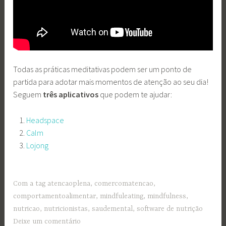
Todas as práticas meditativas podem ser um ponto de
partida para adotar mais momentos de
atenção ao seu dia!
Seguem
três aplicativos
que podem te ajudar:
Headspace
Calm
Lojong
Com a tag
atencaoplena
,
comercomatencao
,
comportamentoalimentar
,
mindfuleating
,
mindfulness
,
nutricao
,
nutricionistas
,
saudemental
,
software de nutrição
Deixe um comentário