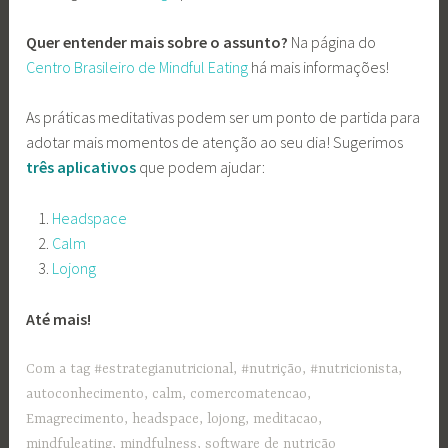
Quer entender mais sobre o assunto?
Na página do
Centro Brasileiro de Mindful Eating
há mais informações!
As práticas meditativas podem ser um ponto de partida para
adotar mais momentos de
atenção ao seu dia! Sugerimos
três aplicativos
que podem ajudar:
Headspace
Calm
Lojong
Até mais!
Com a tag
#estrategianutricional
,
#nutrição
,
#nutricionista
,
autoconhecimento
,
calm
,
comercomatencao
,
Emagrecimento
,
headspace
,
lojong
,
meditacao
,
mindfuleating
,
mindfulness
,
software de nutrição