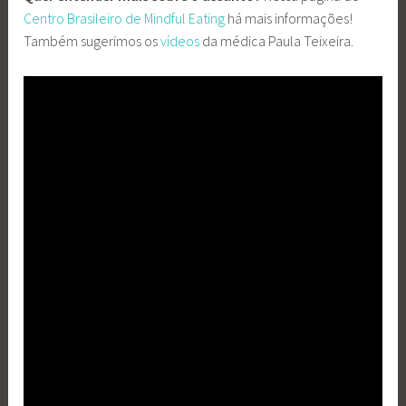
Centro Brasileiro de Mindful Eating
há mais informações!
Também sugerimos os
vídeos
da médica Paula Teixeira.