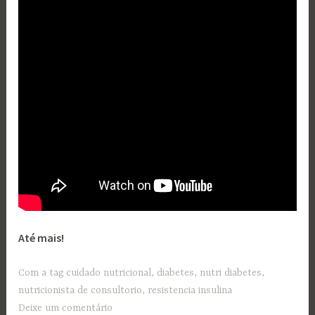
Até mais!
Com a tag
cuidado nutricional
,
diabetes
,
nutri diabetes
,
nutricionista de consultorio
,
resistencia insulina
Deixe um comentário