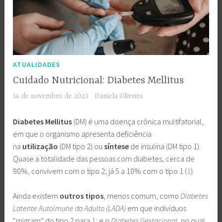
ATUALIDADES
Cuidado Nutricional: Diabetes Mellitus
14 de novembro de 2023
Daniela Oliveira
Diabetes Mellitus
(DM) é uma doença crônica multifatorial,
em que o organismo apresenta deficiência
na
utilização
(DM tipo 2) ou
síntese
de insulina (DM tipo 1).
Quase a totalidade das pessoas com diabetes, cerca de
90%, convivem com o tipo 2; já 5 a 10% com o tipo 1 (
1
).
Ainda existem
outros tipos
, menos comum, como
Diabetes
Latente Autoimune do Adulto (LADA)
em que indivíduos
“migram” do tipo 2 para 1; e o
Diabetes Gestacional
, no qual