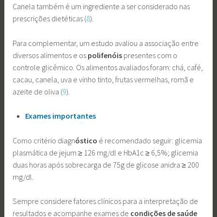
Canela também é um ingrediente a ser considerado nas
prescrições dietéticas (
8
).
Para complementar, um estudo avaliou a associação entre
diversos alimentos e os
polifenóis
presentes com o
controle glicêmico. Os alimentos avaliados foram: chá, café,
cacau, canela, uva e vinho tinto, frutas vermelhas, romã e
azeite de oliva (
9
).
Exames importantes
Como critério diagn
óstico
é recomendado seguir: glicemia
plasmática de jejum ≥ 126 mg/dl e HbA1c ≥ 6,5%; glicemia
duas horas após sobrecarga de 75g de glicose anidra ≥ 200
mg/dl.
Sempre considere fatores clínicos para a interpretação de
resultados e acompanhe exames de
condições de saúde