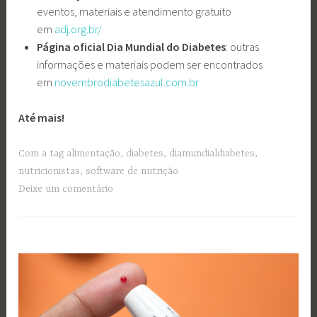
eventos, materiais e atendimento gratuito
em
adj.org.br/
Página oficial Dia Mundial do Diabetes
: outras
informações e materiais podem ser encontrados
em
novembrodiabetesazul.com.br
Até mais!
Com a tag
alimentação
,
diabetes
,
diamundialdiabetes
,
nutricionistas
,
software de nutrição
Deixe um comentário