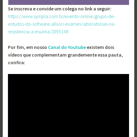
Se inscreva e convide um colega no link a seguir:
https://www.sympla.com.br/evento-online/grupo-de-
estudos-do-software-allivici-exames-laboratoriais-na-
resistencia-a-insulina/2055149
Por fim, em nosso
Canal do Youtube
existem dois
vídeos que complementam grandemente essa pauta,
confira: