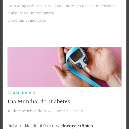
Com a tag
diabetes
,
DM1
,
DM2
,
nutrição clínica
,
nutrição de
consultório
,
nutricionista
Deixe um comentário
ATUALIDADES
Dia Mundial do Diabetes
10 de novembro de 2022
Daniela Oliveira
Diabetes Mellitus (DM) é uma
doença crônica