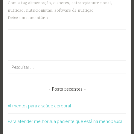
Com a tag
alimentação
,
diabetes
,
estrategianutricional
,
nutricao
,
nutricionistas
,
software de nutrição
Deixe um comentário
Pesquisar
por:
Posts recentes
Alimentos para a saúde cerebral
Para atender melhor sua paciente que está na menopausa