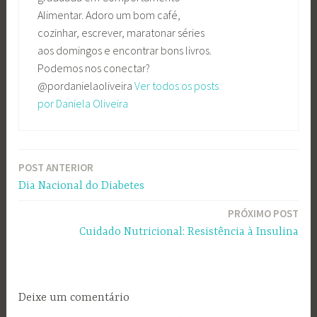
Alimentar. Adoro um bom café,
cozinhar, escrever, maratonar séries
aos domingos e encontrar bons livros.
Podemos nos conectar?
@pordanielaoliveira
Ver todos os posts
por Daniela Oliveira
POST ANTERIOR
Navegação
Dia Nacional do Diabetes
de
PRÓXIMO POST
Post
Cuidado Nutricional: Resistência à Insulina
Deixe um comentário