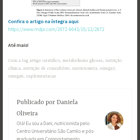
Confira o artigo na íntegra aqui:
https://www.mdpi.com/2072-6643/15/12/2672
Até mais!
Com a tag
artigo cientifico
,
metabolismo glicose
,
nutrição
clínica
,
nutrição de consultório
,
nutricionista
,
omega3
,
omega6
,
suplementacao
Publicado por
Daniela
Oliveira
Olá! Eu sou a Dani, nutricionista pelo
Centro Universitário São Camilo e pós-
graduada em Comportamento