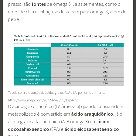
girassol são
fontes
de ômega 6. Já as sementes, como o
óleo, de chia e linhaça se destacam para ômega 3, além do
peixe.
Tabela com proporção de ácidos graxos ALA e LA, por fonte alimentar.
https://www.mdpi.com/2072-6643/15/12/2672
O ácido graxo linoléico (LA ômega 6) quando consumido e
metabolizado é convertido em
ácido araquidônico
, já o
ácido graxo alfa linolênico (ALA ômega 3) em
ácido
docosahexaenoico
(EPA) e
ácido eicosapentaenoico