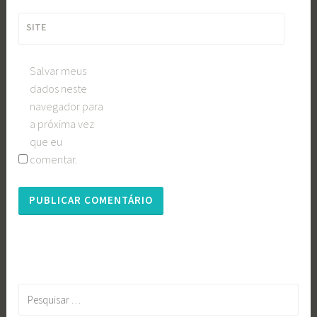
SITE
Salvar meus
dados neste
navegador para
a próxima vez
que eu
comentar.
Pesquisar
por: