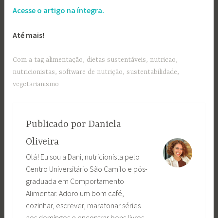
Acesse o artigo na íntegra.
Até mais!
Com a tag
alimentação
,
dietas sustentáveis
,
nutricao
,
nutricionistas
,
software de nutrição
,
sustentabilidade
,
vegetarianismo
Publicado por
Daniela
Oliveira
Olá! Eu sou a Dani, nutricionista pelo
Centro Universitário São Camilo e pós-
graduada em Comportamento
Alimentar. Adoro um bom café,
cozinhar, escrever, maratonar séries
aos domingos e encontrar bons livros.