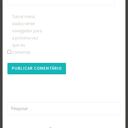
Salvar meus
dados neste
navegador para
a próxima vez
que eu
comentar.
Pesquisar
por: