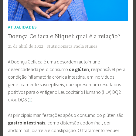
ATUALIDADES
Doença Celíaca e Níquel: qual é a relação?
21 de abril de 2022
Nutricionista Paola Nunes
A Doença Celíaca é uma desordem autoimune
desencadeada pelo consumo
de glúten
, responsável pela
condição inflamatória crônica intestinal em indivíduos
geneticamente susceptíveis, que apresentam resultados
positivos para o Antígeno Leucocitário Humano (HLA) DQ2
e/ou DQ8 (
1
).
As principais manifestações após o consumo do glúten são
gastrointestinais
, como distensão abdominal, dor
abdominal, diarreia e constipação. O tratamento requer