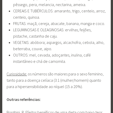
pêssego, pera, melancia, nectarina, ameixa.
CEREAIS E TUBÉRCULOS: amaranto, trigo, centeio, arroz,
centeio, quinoa.
FRUTAS: maçã, cereja, abacate, banana, manga e coco.
LEGUMINOSAS E OLEAGINOSAS: ervilhas, feijões,
pistache, castanha de caju.
VEGETAIS: abóbora; aspargos, alcachofra, cebola, alho,
beterraba, couve, aipo.
OUTROS: mel, cevada, adoçantes, inulina, café
instantâneo e chá de camomila.
Curiosidade:
os números são maiores para o sexo feminino,
tanto para a doença celíaca (3:1 (mulher/homem) quanto
para a hipersensibilidade ao níquel (15 a 20%).
Outras referências:
Borghini, R. Efeitos benéficos de uma dieta com baixo teor