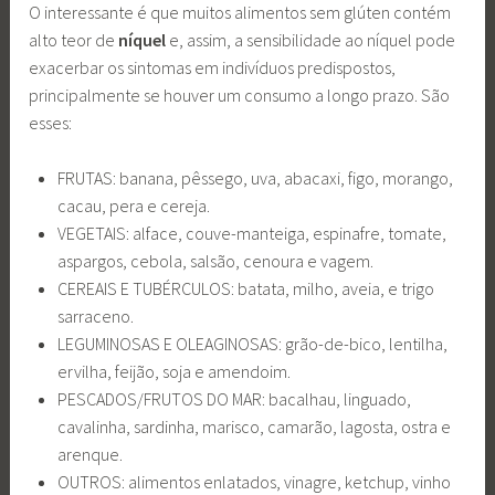
O interessante é que muitos alimentos sem glúten contém
alto teor de
níquel
e, assim, a sensibilidade ao níquel pode
exacerbar os sintomas em indivíduos predispostos,
principalmente se houver um consumo a longo prazo. São
esses:
FRUTAS: banana, pêssego, uva, abacaxi, figo, morango,
cacau, pera e cereja.
VEGETAIS: alface, couve-manteiga, espinafre, tomate,
aspargos, cebola, salsão, cenoura e vagem.
CEREAIS E TUBÉRCULOS: batata, milho, aveia, e trigo
sarraceno.
LEGUMINOSAS E OLEAGINOSAS: grão-de-bico, lentilha,
ervilha, feijão, soja e amendoim.
PESCADOS/FRUTOS DO MAR: bacalhau, linguado,
cavalinha, sardinha, marisco, camarão, lagosta, ostra e
arenque.
OUTROS: alimentos enlatados, vinagre, ketchup, vinho