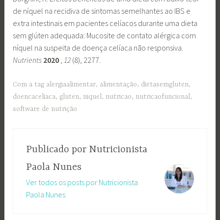
de níquel na recidiva de sintomas semelhantes ao IBS e
extra intestinais em pacientes celíacos durante uma dieta
sem glúten adequada: Mucosite de contato alérgica com
níquel na suspeita de doença celíaca não responsiva.
Nutrients
2020
,
12
(8), 2277.
Com a tag
alergiaalimentar
,
alimentação
,
dietasemgluten
,
doencaceliaca
,
gluten
,
niquel
,
nutricao
,
nutricaofuncional
,
software de nutrição
Publicado por
Nutricionista
Paola Nunes
Ver todos os posts por Nutricionista
Paola Nunes