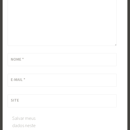
NOME
*
E-MAIL
*
SITE
Salvar meus
dados neste