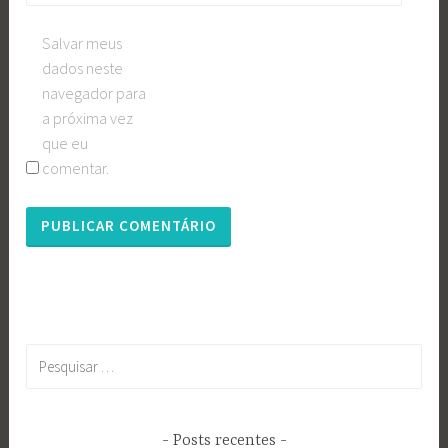
Salvar meus
dados neste
navegador para
a próxima vez
que eu
comentar.
Pesquisar
por:
Posts recentes