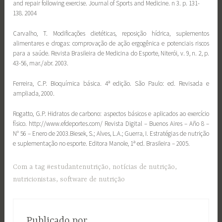
and repair following exercise. Journal of Sports and Medicine. n 3. p. 131-
138. 2004
Carvalho, T. Modificações dietéticas, reposição hídrica, suplementos
alimentares e drogas: comprovação de ação ergogênica e potenciais riscos
para a saúde. Revista Brasileira de Medicina do Esporte, Niterói, v. 9, n. 2, p.
43-56, mar./abr. 2003.
Ferreira, C.P. Bioquímica básica. 4ª edição. São Paulo: ed. Revisada e
ampliada, 2000.
Rogatto, G.P. Hidratos de carbono: aspectos básicos e aplicados ao exercício
físico. http://www.efdeportes.com/ Revista Digital – Buenos Aires – Año 8 –
N° 56 – Enero de 2003.Biesek, S.; Alves, L.A.; Guerra, I. Estratégias de nutrição
e suplementação no esporte. Editora Manole, 1ª ed. Brasileira – 2005.
Com a tag
#estudantenutrição
,
notícias de nutrição
,
nutricionistas
,
software de nutrição
Publicado por