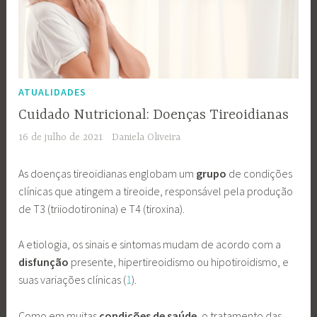
ATUALIDADES
Cuidado Nutricional: Doenças Tireoidianas
16 de julho de 2021
Daniela Oliveira
As doenças tireoidianas englobam um
grupo
de condições
clínicas que atingem a tireoide, responsável pela produção
de T3 (triiodotironina) e T4 (tiroxina).
A etiologia, os sinais e sintomas mudam de acordo com a
disfunção
presente, hipertireoidismo ou hipotiroidismo, e
suas variações clínicas (
1
).
Como em muitas
condições de saúde
, o tratamento das