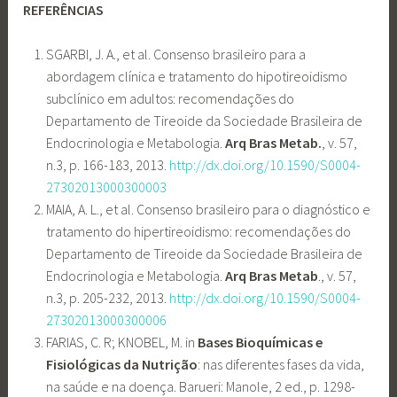
REFERÊNCIAS
SGARBI, J. A., et al. Consenso brasileiro para a
abordagem clínica e tratamento do hipotireoidismo
subclínico em adultos: recomendações do
Departamento de Tireoide da Sociedade Brasileira de
Endocrinologia e Metabologia.
Arq Bras Metab.
, v. 57,
n.3, p. 166-183, 2013.
http://dx.doi.org/10.1590/S0004-
27302013000300003
MAIA, A. L., et al. Consenso brasileiro para o diagnóstico e
tratamento do hipertireoidismo: recomendações do
Departamento de Tireoide da Sociedade Brasileira de
Endocrinologia e Metabologia.
Arq Bras Metab
., v. 57,
n.3, p. 205-232, 2013.
http://dx.doi.org/10.1590/S0004-
27302013000300006
FARIAS, C. R; KNOBEL, M. in
Bases Bioquímicas e
Fisiológicas da Nutrição
: nas diferentes fases da vida,
na saúde e na doença. Barueri: Manole, 2 ed., p. 1298-