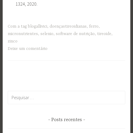
1324, 2020.
Com a tag
blogallivici
,
doençastireoidianas
,
ferro
,
micronutrientes
,
selenio
,
software de nutrição
,
tireoide
,
zinco
Deixe um comentário
Pesquisar
por:
Posts recentes