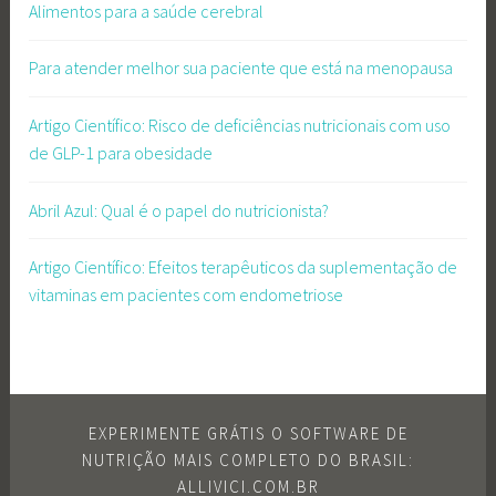
Alimentos para a saúde cerebral
Para atender melhor sua paciente que está na menopausa
Artigo Científico: Risco de deficiências nutricionais com uso
de GLP-1 para obesidade
Abril Azul: Qual é o papel do nutricionista?
Artigo Científico: Efeitos terapêuticos da suplementação de
vitaminas em pacientes com endometriose
EXPERIMENTE GRÁTIS O SOFTWARE DE
NUTRIÇÃO MAIS COMPLETO DO BRASIL:
ALLIVICI.COM.BR