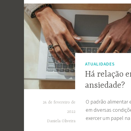
ATUALIDADES
Há relação e
ansiedade?
O padrão alimentar 
24 de fevereiro de
em diversas condiçõ
2022
exercer um papel na
Daniela Oliveira