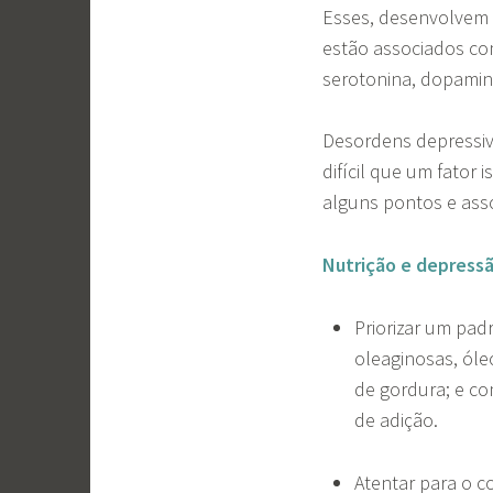
Esses, desenvolvem
estão associados co
serotonina, dopamin
Desordens depressi
difícil que um fator
alguns pontos e ass
Nutrição e depress
Priorizar um pa
oleaginosas, óleo
de gordura; e c
de adição.
Atentar para o 