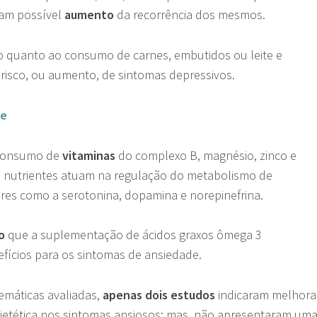
am possível
aumento
da recorrência dos mesmos.
 quanto ao consumo de carnes, embutidos ou leite e
risco, ou aumento, de sintomas depressivos.
de
 consumo de
vitaminas
do complexo B, magnésio, zinco e
s nutrientes atuam na regulação do metabolismo de
res como a serotonina, dopamina e norepinefrina.
o
que a suplementação de ácidos graxos ômega 3
fícios para os sintomas de ansiedade.
temáticas avaliadas,
apenas dois estudos
indicaram melhora
ietética nos sintomas ansiosos; mas, não apresentaram um