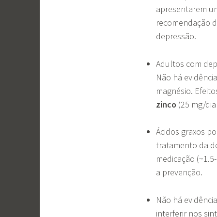
apresentarem um
recomendação de
depressão.
Adultos com depr
Não há evidênci
magnésio. Efeito
zinco
(25 mg/dia
Ácidos graxos po
tratamento da de
medicação (~1.5-
a prevenção.
Não há evidênci
interferir nos s