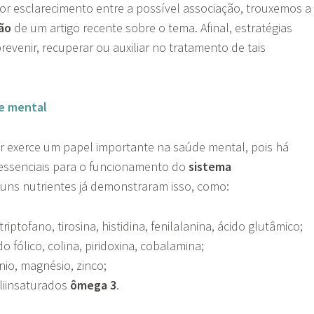
or esclarecimento entre a possível associação, trouxemos a
ão
de um artigo recente sobre o tema. Afinal, estratégias
revenir, recuperar ou auxiliar no tratamento de tais
e mental
 exerce um papel importante na saúde mental, pois há
essenciais para o funcionamento do
sistema
guns nutrientes já demonstraram isso, como:
triptofano, tirosina, histidina, fenilalanina, ácido glutâmico;
o fólico, colina, piridoxina, cobalamina;
nio, magnésio, zinco;
liinsaturados
ômega 3
.