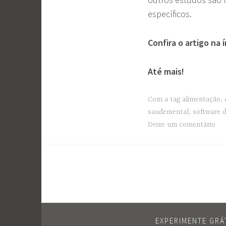
específicos.
Confira o artigo na 
Até mais!
Com a tag
alimentação
,
saudemental
,
software d
Deixe um comentário
EXPERIMENTE GRÁ