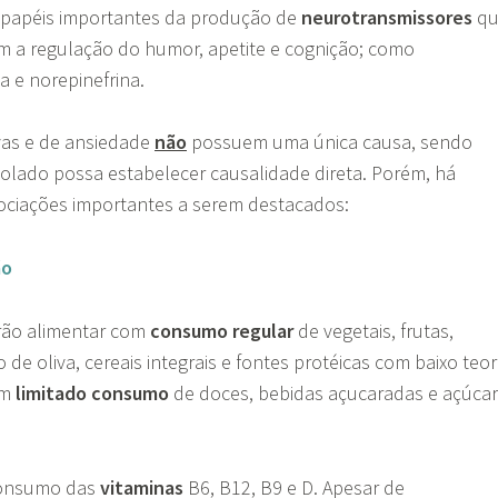
 papéis importantes da produção de
neurotransmissores
qu
m a regulação do humor, apetite e cognição; como
a e norepinefrina.
vas e de ansiedade
não
possuem uma única causa, sendo
 isolado possa estabelecer causalidade direta. Porém, há
ociações importantes a serem destacados:
ão
drão alimentar com
consumo regular
de vegetais, frutas,
 de oliva, cereais integrais e fontes protéicas com baixo teor
om
limitado consumo
de doces, bebidas açucaradas e açúcar
consumo das
vitaminas
B6, B12, B9 e D. Apesar de