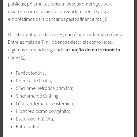
públicas, pois muitos deixam os seus empregos para
estarem com o paciente, ou vendem bens e pegam
empréstimos para bancar os gastos financeiros (
4
).
O tratamento, muitas vezes, não é apenas farmacológico.
Entre as mais de 7 mil doenças descritas como raras,
algumas demandam grande
atuação do nutricionista
,
como (
5
):
Fenilcetonúria;
Doença de Crohn;
Síndrome nefrótica primária;
Síndrome de Cushing;
Lúpus eritematoso sistêmico;
Hipotireoidismo congênito;
Esclerose múltipla;
Entre outras…