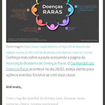
Fonte imagem:
https://www.nupad.medicina.ufmg.br/29-de-fevereiro-dia-
especial-ressalta-as-300-milhoes-de-pessoas-com-doencas-raras-no-mundo/
Conheça mais sobre a pauta acessando a página da
Associação Brasileira de Doenças Raras.
O
Dia Mundial das
Doenças Raras
acontece no dia 28/02, esteja atento para
ações e eventos. Envolva-se com essa causa!
Até mais,
Com a tag
dia mundial da doença rara
,
doenças raras
,
nutrição clínica
,
terapia nutricional