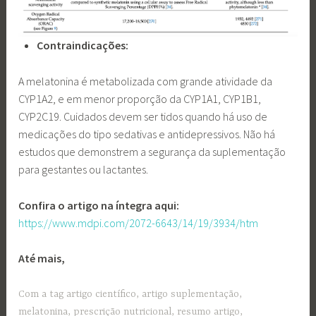
Contraindicações:
A melatonina é metabolizada com grande atividade da
CYP1A2, e em menor proporção da CYP1A1, CYP1B1,
CYP2C19. Cuidados devem ser tidos quando há uso de
medicações do tipo sedativas e antidepressivos. Não há
estudos que demonstrem a segurança da suplementação
para gestantes ou lactantes.
Confira o artigo na íntegra aqui:
htt
ps://www.mdpi.com/2072-6643/14/19/3934/htm
Até mais,
Com a tag
artigo científico
,
artigo suplementação
,
melatonina
,
prescrição nutricional
,
resumo artigo
,