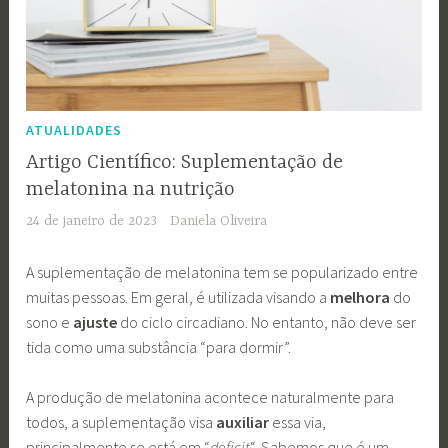
ATUALIDADES
Artigo Científico: Suplementação de
melatonina na nutrição
24 de janeiro de 2023
Daniela Oliveira
A suplementação de melatonina tem se popularizado entre
muitas pessoas. Em geral, é utilizada visando a
melhora
do
sono e
ajuste
do ciclo circadiano. No entanto, não deve ser
tida como uma substância “para dormir”.
A produção de melatonina acontece naturalmente para
todos, a suplementação visa
auxiliar
essa via,
principalmente se está em “
deficit
“. Sabemos que é um