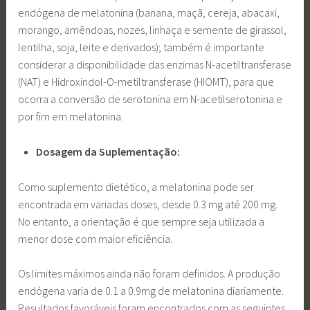
endógena de melatonina (banana, maçã, cereja, abacaxi,
morango, amêndoas, nozes, linhaça e semente de girassol,
lentilha, soja, leite e derivados); também é importante
considerar a disponibilidade das enzimas N-acetiltransferase
(NAT) e Hidroxindol-O-metiltransferase (HIOMT), para que
ocorra a conversão de serotonina em N-acetilserotonina e
por fim em melatonina.
Dosagem da Suplementação:
Como suplemento dietético, a melatonina pode ser
encontrada em variadas doses, desde 0.3 mg até 200 mg.
No entanto, a orientação é que sempre seja utilizada a
menor dose com maior eficiência.
Os limites máximos ainda não foram definidos. A produção
endógena varia de 0.1 a 0.9mg de melatonina diariamente.
Resultados favoráveis foram encontrados com as seguintes