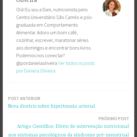
Oliveira
Olá! Eu sou a Dani, nutricionista pelo
Centro Universitário São Camilo e pós-
graduada em Comportamento
Alimentar. Adoro um bom café,
cozinhar, escrever, maratonar séries
aos domingos e encontrar bons livros.
Podemos nos conectar?
@pordanielaoliveira
Ver todos os posts
por Daniela Oliveira
POST ANTERIOR
Navegação
Nova diretriz sobre hipertensão arterial
de
PRÓXIMO POST
Post
Artigo Científico: Efeito de intervenção nutricional
nos sintomas psicológicos da síndrome pré-menstrual