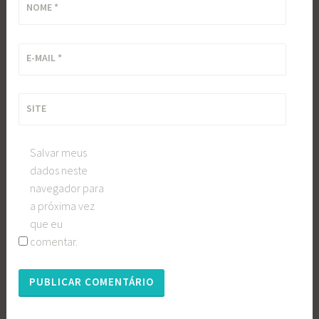
NOME
*
E-MAIL
*
SITE
Salvar meus
dados neste
navegador para
a próxima vez
que eu
comentar.