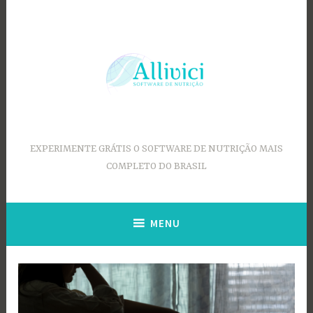
Ir
para
conteúdo
EXPERIMENTE GRÁTIS O SOFTWARE DE NUTRIÇÃO MAIS
COMPLETO DO BRASIL
MENU