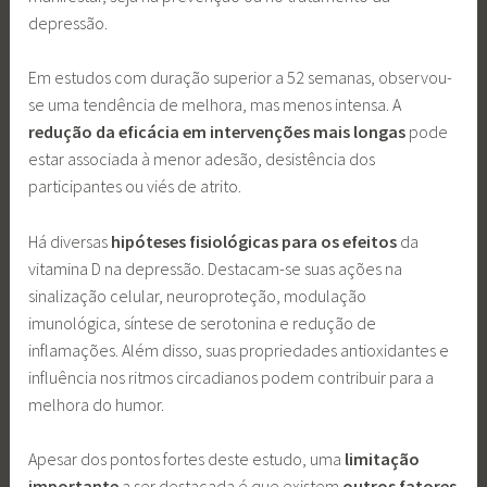
depressão.
Em estudos com duração superior a 52 semanas, observou-
se uma tendência de melhora, mas menos intensa. A
redução da eficácia em intervenções mais longas
pode
estar associada à menor adesão, desistência dos
participantes ou viés de atrito.
Há diversas
hipóteses fisiológicas para os efeitos
da
vitamina D na depressão. Destacam-se suas ações na
sinalização celular, neuroproteção, modulação
imunológica, síntese de serotonina e redução de
inflamações. Além disso, suas propriedades antioxidantes e
influência nos ritmos circadianos podem contribuir para a
melhora do humor.
Apesar dos pontos fortes deste estudo, uma
limitação
importante
a ser destacada é que existem
outros fatores