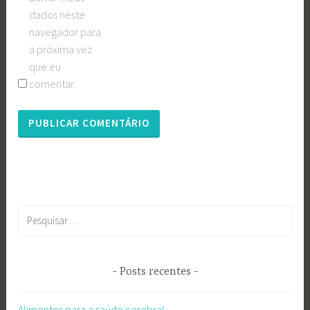
dados neste
navegador para
a próxima vez
que eu
comentar.
Pesquisar
por:
Posts recentes
Alimentos para a saúde cerebral