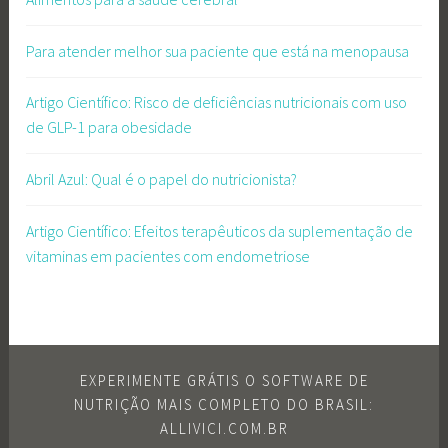
Para atender melhor sua paciente que está na menopausa
Artigo Científico: Risco de deficiências nutricionais com uso
de GLP-1 para obesidade
Abril Azul: Qual é o papel do nutricionista?
Artigo Científico: Efeitos terapêuticos da suplementação de
vitaminas em pacientes com endometriose
EXPERIMENTE GRÁTIS O SOFTWARE DE
NUTRIÇÃO MAIS COMPLETO DO BRASIL:
ALLIVICI.COM.BR