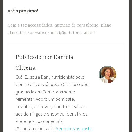
Até a próxima!
Com a tag
necessidades
,
nutrição de consultório
,
plano
alimentar
,
software de nutrição
,
tutorial allivici
Publicado por
Daniela
Oliveira
Olá! Eu sou a Dani, nutricionista pelo
Centro Universitário São Camilo e pós-
graduada em Comportamento
Alimentar. Adoro um bom café,
cozinhar, escrever, maratonar séries
aos domingos e encontrar bons livros.
Podemos nos conectar?
@pordanielaoliveira
Ver todos os posts