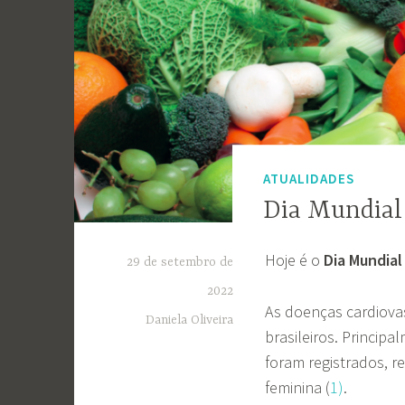
ATUALIDADES
Dia Mundial
Hoje é o
Dia Mundial
29 de setembro de
2022
As doenças cardiova
Daniela Oliveira
brasileiros. Princip
foram registrados, 
feminina (
1)
.