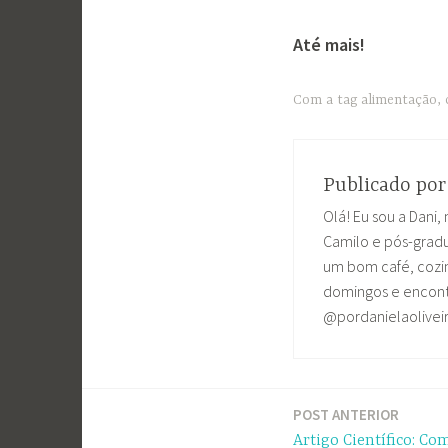
Até mais!
Com a tag
alimentação
,
Publicado po
Olá! Eu sou a Dani, 
Camilo e pós-grad
um bom café, cozin
domingos e encontr
@pordanielaolivei
POST ANTERIOR
Navegação
Artigo Científico: Co