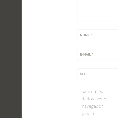
NOME
*
E-MAIL
*
SITE
Salvar meus
dados neste
navegador
para a