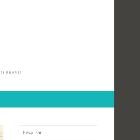
O BRASIL
Pesquisar
por: