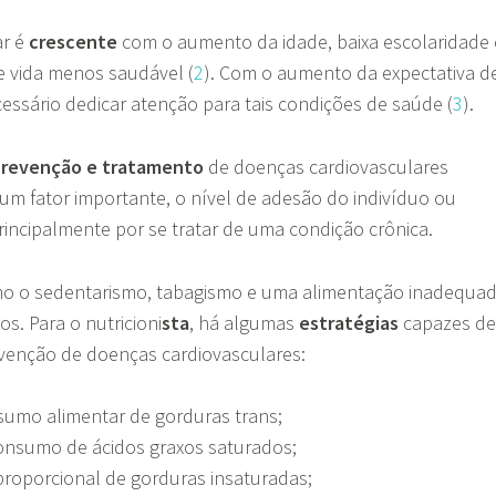
ar é
crescente
com o aumento da idade, baixa escolaridade 
e vida menos saudável (
2
). Com o aumento da expectativa d
cessário dedicar atenção para tais condições de saúde (
3
).
revenção e tratamento
de doenças cardiovasculares
um fator importante, o nível de adesão do indivíduo ou
rincipalmente por se tratar de uma condição crônica.
omo o sedentarismo, tabagismo e uma alimentação inadequa
s. Para o nutricioni
sta
, há algumas
estratégias
capazes de
revenção de doenças cardiovasculares:
sumo alimentar de gorduras trans;
nsumo de ácidos graxos saturados;
roporcional de gorduras insaturadas;