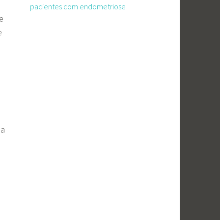
pacientes com endometriose
e
e
da