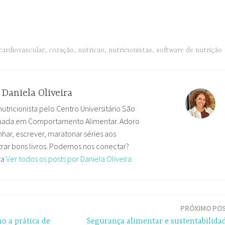
cardiovascular
,
coração
,
nutricao
,
nutricionistas
,
software de nutrição
r
Daniela Oliveira
nutricionista pelo Centro Universitário São
uada em Comportamento Alimentar. Adoro
har, escrever, maratonar séries aos
ar bons livros. Podemos nos conectar?
ra
Ver todos os posts por Daniela Oliveira
PRÓXIMO PO
mo a prática de
Segurança alimentar e sustentabilida