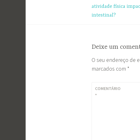
de
atividade física impa
intestinal?
Post
Deixe um coment
O seu endereço de e
marcados com
*
COMENTÁRIO
*