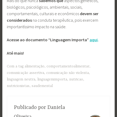
Mais do que nunca
sabemos que
aspectos genéticos,
biológicos, psicológicos, ambientais, sociais,
comportamentais, culturais e econômicos
devem ser
considerados
na conduta terapêutica, pois exercem
importantíssimo impacto na saúde.
Acesse ao documento “Linguagem Importa”
aqui
.
Até mais!
Com a tag
alimentação
,
comportamentoalimentar
,
comunicação assertiva
,
comunicação não violenta
,
linguagem neutra
,
linguagemimporta
,
nutricao
,
nutricionistas
,
saudemental
Publicado por
Daniela
Oliveira