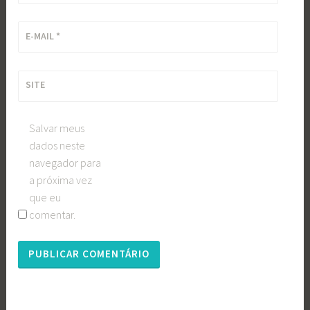
E-MAIL
*
SITE
Salvar meus
dados neste
navegador para
a próxima vez
que eu
comentar.