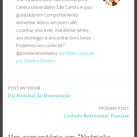
Centro Universitário São Camilo e pós-
graduada em Comportamento
Alimentar. Adoro um bom café,
cozinhar, escrever, maratonar séries
aos domingos e encontrar bons livros.
Podemos nos conectar?
@pordanielaoliveira
Ver todos os posts
por Daniela Oliveira
POST ANTERIOR
Navegação
Dia Mundial da Alimentação
de
PRÓXIMO POST
Post
Cuidado Nutricional: Psoríase