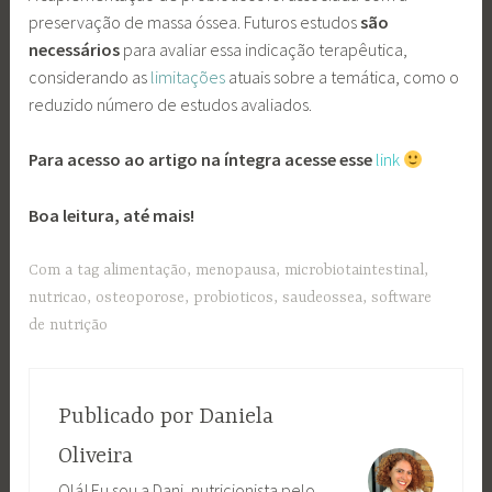
preservação de massa óssea. Futuros estudos
são
necessários
para avaliar essa indicação terapêutica,
considerando as
limitações
atuais sobre a temática, como o
reduzido número de estudos avaliados.
Para acesso ao artigo na íntegra acesse esse
link
Boa leitura, até mais!
Com a tag
alimentação
,
menopausa
,
microbiotaintestinal
,
nutricao
,
osteoporose
,
probioticos
,
saudeossea
,
software
de nutrição
Publicado por
Daniela
Oliveira
Olá! Eu sou a Dani, nutricionista pelo