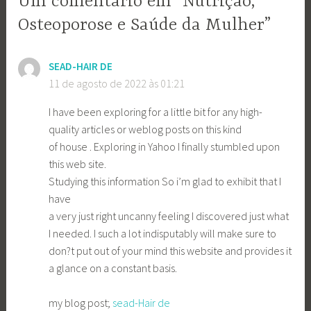
Um comentário em “Nutrição,
Osteoporose e Saúde da Mulher”
SEAD-HAIR DE
11 de agosto de 2022 às 01:21
I have been exploring for a little bit for any high-
quality articles or weblog posts on this kind
of house . Exploring in Yahoo I finally stumbled upon
this web site.
Studying this information So i’m glad to exhibit that I
have
a very just right uncanny feeling I discovered just what
I needed. I such a lot indisputably will make sure to
don?t put out of your mind this website and provides it
a glance on a constant basis.
my blog post;
sead-Hair de