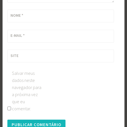
NOME
*
E-MAIL
*
SITE
Salvar meus
dados neste
navegador para
a próxima vez
que eu
comentar.