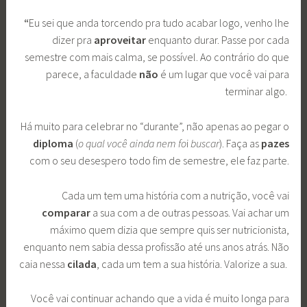
“
Eu sei que anda torcendo pra tudo acabar logo, venho lhe
dizer pra
aproveitar
enquanto durar. Passe por cada
semestre com mais calma, se possível. Ao contrário do que
parece, a faculdade
não
é um lugar que você vai para
terminar algo.
Há muito para celebrar no “durante”, não apenas ao pegar o
diploma
(
o qual você ainda nem fo
i
buscar
). Faça as
pazes
com o seu desespero todo fim de semestre, ele faz parte.
Cada um tem uma história com a nutrição, você vai
comparar
a sua com a de outras pessoas. Vai achar um
máximo quem dizia que sempre quis ser nutricionista,
enquanto nem sabia dessa profissão até uns anos atrás. Não
caia nessa
cilada
, cada um tem a sua história. Valorize a sua.
Você vai continuar achando que a vida é muito longa para