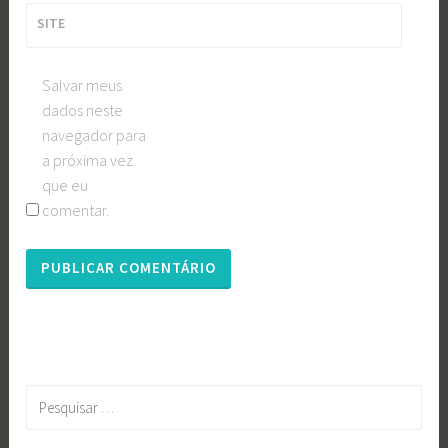
SITE
Salvar meus
dados neste
navegador para
a próxima vez
que eu
comentar.
Pesquisar
por: