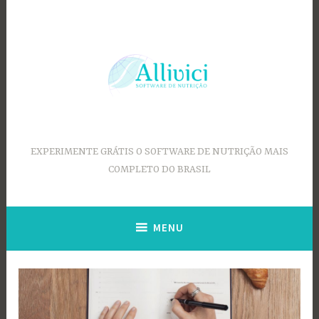
Ir
para
conteúdo
EXPERIMENTE GRÁTIS O SOFTWARE DE NUTRIÇÃO MAIS
COMPLETO DO BRASIL
MENU