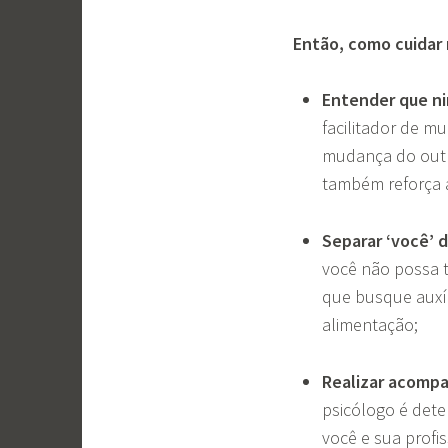
Então, como cuidar 
Entender que n
facilitador de m
mudança do outr
também reforça a
Separar ‘você’ d
você não possa 
que busque auxíl
alimentação;
Realizar acomp
psicólogo é dete
você e sua profi