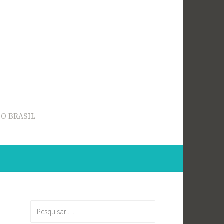
O BRASIL
Pesquisar
por: