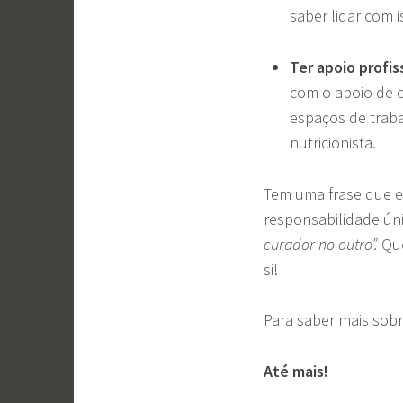
saber lidar com 
Ter apoio profis
com o apoio de o
espaços de traba
nutricionista.
Tem uma frase que e
responsabilidade ún
curador no outro”.
Qu
si!
Para saber mais sobr
Até mais!