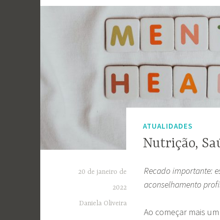
ATUALIDADES
Nutrição, Sa
Recado importante: es
20 de janeiro de
aconselhamento profis
2022
Daniela Oliveira
Ao começar mais um a