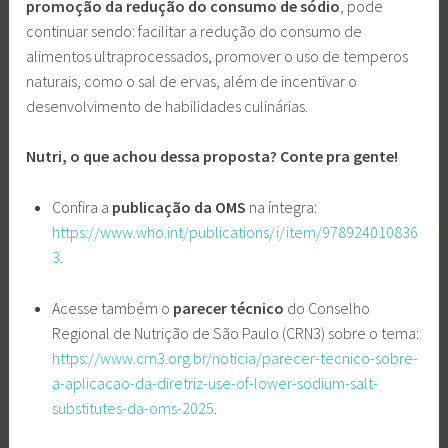
promoção da redução do consumo de sódio
, pode
continuar sendo: facilitar a redução do consumo de
alimentos ultraprocessados, promover o uso de temperos
naturais, como o sal de ervas, além de incentivar o
desenvolvimento de habilidades culinárias.
Nutri, o que achou dessa proposta? Conte pra gente!
Confira a
publicação da OMS
na íntegra:
https://www.who.int/publications/i/item/978924010836
3
.
Acesse também o
parecer técnico
do Conselho
Regional de Nutrição de São Paulo (CRN3)
sobre o tema:
https://www.crn3.org.br/noticia/parecer-tecnico-sobre-
a-aplicacao-da-diretriz-use-of-lower-sodium-salt-
substitutes-da-oms-2025
.