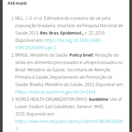
Até mais!
MILL, J. G.
et al.
Estimativa do consumo de sal pela
população brasileira: resultado da Pesquisa Nacional de
Saúde 2013.
Rev. Bras. Epidemiol.,
v. 22 ,2019.
Disponível em:
https://doi.org/10.1590/1980-
549720190009.supl.2
.
BRASIL. Ministério da Saúde.
Policy brief:
Redução do
sódio em alimentos processados e ultraprocessados no
Brasil. Ministério da Saúde, Secretaria de Atenção
Primária à Saúde, Departamento de Promoção da
Saúde. Brasília: Ministério da Saúde, 2022. Disponível em:
https://nutricao.saude.ms.gov.br/?p=2424
.
WORLD HEALTH ORGANIZATION (WHO).
Guideline:
Use of
Lower-Sodium Salt Substitutes. Geneve: WHO,
2025. Disponível em:
https://www.who.int/publications/i/item/978924010836
3
.