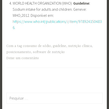
WORLD HEALTH ORGANIZATION (WHO).
Guideline:
Sodium intake for adults and children. Geneve:
WHO,2012. Disponível em:
https://www.who.int/publications/i/item/978924150483
6
.
Com a tag
consumo de sódio
,
guideline
,
nutrição clínica
,
posicionamento
,
software de nutrição
Deixe um comentário
Pesquisar
por: