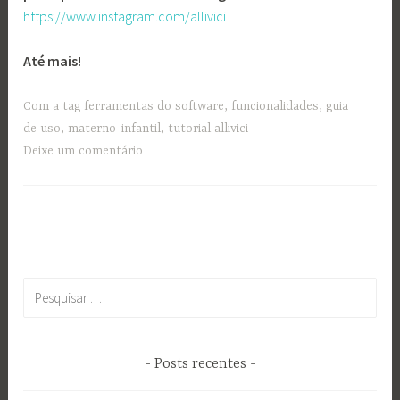
https://www.instagram.com/allivici
Até mais!
Com a tag
ferramentas do software
,
funcionalidades
,
guia
de uso
,
materno-infantil
,
tutorial allivici
Deixe um comentário
Pesquisar
por:
Posts recentes