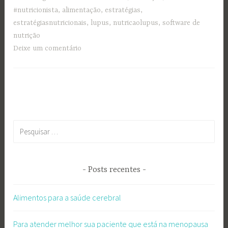
#nutricionista
,
alimentação
,
estratégias
,
estratégiasnutricionais
,
lupus
,
nutricaolupus
,
software de
nutrição
Deixe um comentário
Pesquisar
por:
Posts recentes
Alimentos para a saúde cerebral
Para atender melhor sua paciente que está na menopausa