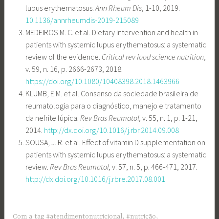
lupus erythematosus.
Ann Rheum Dis
, 1-10, 2019.
10.1136/annrheumdis-2019-215089
MEDEIROS M. C. et al. Dietary intervention and health in
patients with systemic lupus erythematosus: a systematic
review of the evidence.
Critical rev food science nutrition
,
v. 59, n. 16, p. 2666-2673, 2018.
https://doi.org/10.1080/10408398.2018.1463966
KLUMB, E.M. et al. Consenso da sociedade brasileira de
reumatologia para o diagnóstico, manejo e tratamento
da nefrite lúpica.
Rev Bras Reumatol,
v. 55, n. 1, p. 1-21,
2014.
http://dx.doi.org/10.1016/j.rbr.2014.09.008
SOUSA, J. R. et al. Effect of vitamin D supplementation on
patients with systemic lupus erythematosus: a systematic
review.
Rev Bras Reumatol,
v. 57, n. 5, p. 466-471, 2017.
http://dx.doi.org/10.1016/j.rbre.2017.08.001
Com a tag
#atendimentonutricional
,
#nutrição
,