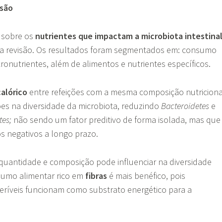
ssão
s sobre os
nutrientes que impactam a microbiota intestina
ta revisão. Os resultados foram segmentados em: consumo
cronutrientes, além de alimentos e nutrientes específicos.
alórico
entre refeições com a mesma composição nutriciona
es na diversidade da microbiota, reduzindo
Bacteroidetes
e
tes;
não sendo um fator preditivo de forma isolada, mas que
os negativos a longo prazo.
, quantidade e composição pode influenciar na diversidade
sumo alimentar rico em
fibras
é mais benéfico, pois
eríveis funcionam como substrato energético para a