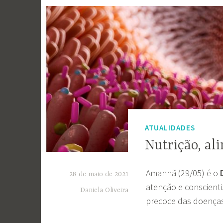
ATUALIDADES
Nutrição, al
Amanhã (29/05) é o
28 de maio de 2021
atenção e conscienti
Daniela Oliveira
precoce das doenças 