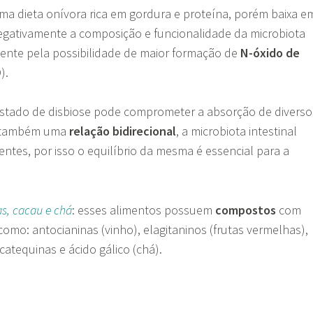
uma dieta onívora rica em gordura e proteína, porém baixa e
negativamente a composição e funcionalidade da microbiota
lmente pela possibilidade de maior formação de
N-óxido de
).
estado de disbiose pode comprometer a absorção de diverso
á também uma
relação bidirecional
, a microbiota intestinal
ientes, por isso o equilíbrio da mesma é essencial para a
as, cacau e chá
: esses alimentos possuem
compostos
com
como: antocianinas (vinho), elagitaninos (frutas vermelhas),
catequinas e ácido gálico (chá).