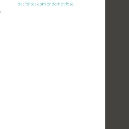
,
pacientes com endometriose
ão
s
s