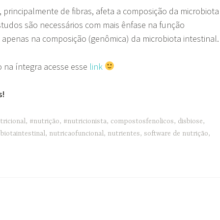
 principalmente de fibras, afeta a composição da microbiota
estudos são necessários com mais ênfase na função
 apenas na composição (genômica) da microbiota intestinal
o na íntegra acesse esse
link
s!
tricional
,
#nutrição
,
#nutricionista
,
compostosfenolicos
,
disbiose
,
biotaintestinal
,
nutricaofuncional
,
nutrientes
,
software de nutrição
,