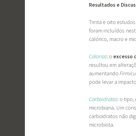
Resultados e Discu
Trinta e oito estudo
foram incluídos nes
calórico, macro e mi
Calorias
: o
excesso c
resultou em alteraçõ
aumentando
Firmicu
pode levar a impact
Carboidratos
: o tipo
microbiana. Um con
carboidratos não dig
microbiota.