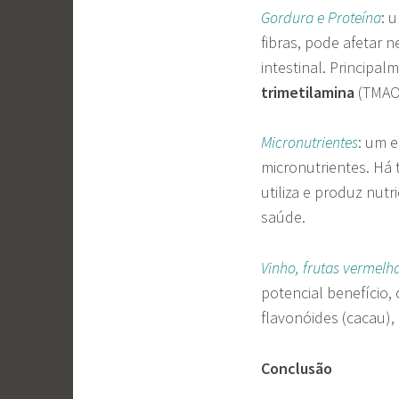
Gordura e Proteína
: 
fibras, pode afetar 
intestinal. Principa
trimetilamina
(TMAO
M
icronutrientes
: um 
micronutrientes. H
utiliza e produz nutr
saúde.
Vinho, frutas vermelh
potencial benefício, 
flavonóides (cacau), 
Conclusão