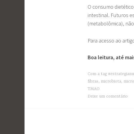
O consumo dietético,
intestinal. Futuros 
(metabolômica), não
Para acesso ao artig
Boa leitura, até mai
Com a tag
#estrategianu
fibras
,
microbiota
,
micro
TMAO
Deixe um comentário