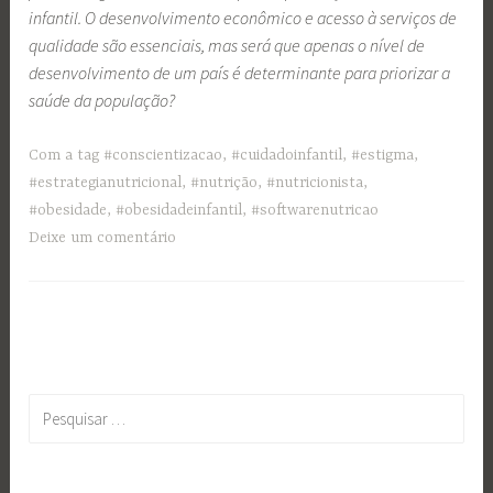
infantil. O desenvolvimento econômico e acesso à serviços de
qualidade são essenciais, mas será que apenas o nível de
desenvolvimento de um país é determinante para priorizar a
saúde da população?
Com a tag
#conscientizacao
,
#cuidadoinfantil
,
#estigma
,
#estrategianutricional
,
#nutrição
,
#nutricionista
,
#obesidade
,
#obesidadeinfantil
,
#softwarenutricao
Deixe um comentário
Pesquisar
por: